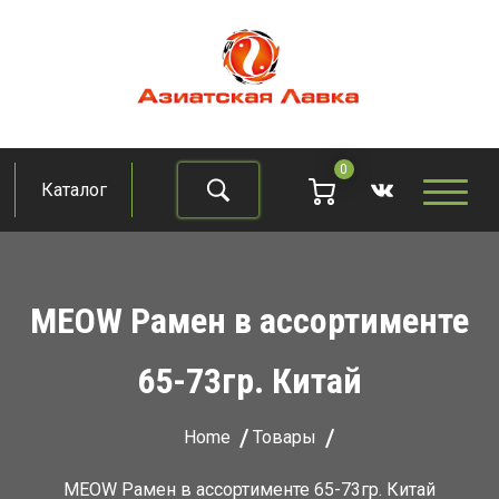
Skip
to
content
Азиатская лавка
Продукты из восточно-азиатских стран
0
Каталог
Найти
MEOW Рамен в ассортименте
65-73гр. Китай
Home
Товары
MEOW Рамен в ассортименте 65-73гр. Китай