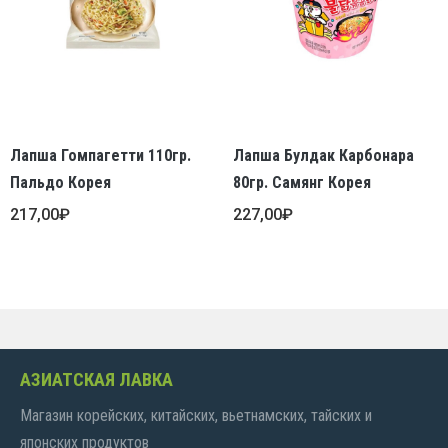
Лапша Гомпагетти 110гр.
Лапша Булдак Карбонара
Пальдо Корея
80гр. Самянг Корея
217,00
₽
227,00
₽
АЗИАТСКАЯ ЛАВКА
Магазин корейских, китайских, вьетнамских, тайских и
японских продуктов