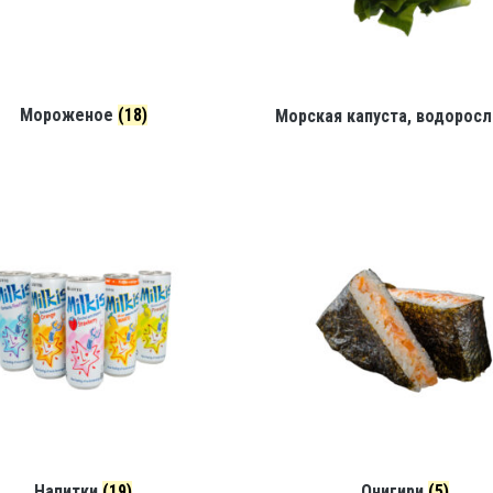
Мороженое
(18)
Морская капуста, водорос
Напитки
(19)
Онигири
(5)