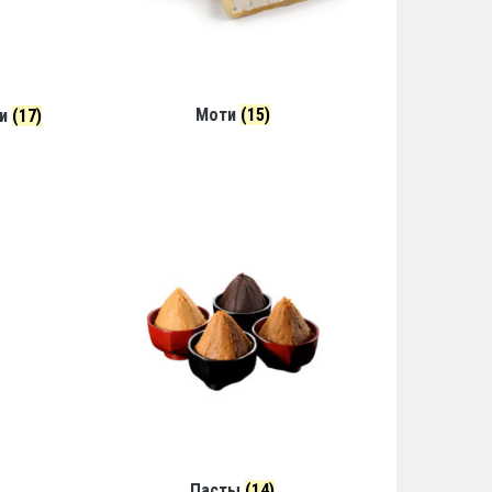
Моти
(15)
ли
(17)
Пасты
(14)