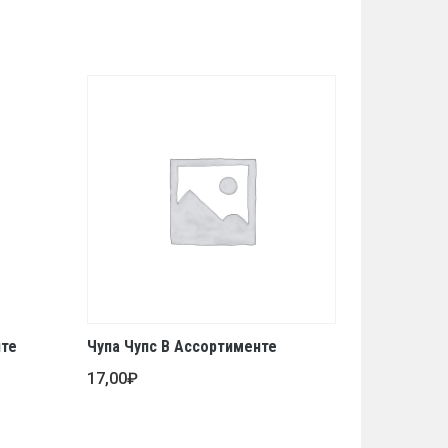
нте
Чупа Чупс В Ассортименте
17,00
₽