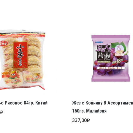
е Рисовое 84гр. Китай
Желе Конняку В Ассортиме
160гр. Малайзия
0
₽
337,00
₽