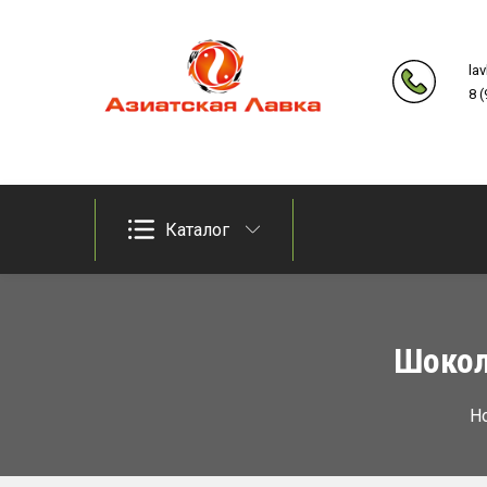
Skip
to
la
content
8 
Продукты из восточно-азиатских стран
Азиатская лавка
Каталог
Шокол
H