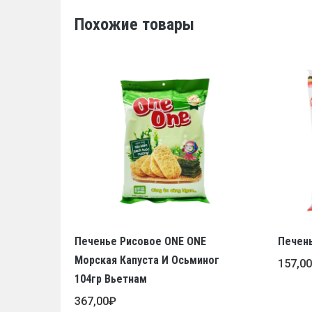
Похожие товары
Печенье Рисовое ONE ONE
Печень
Морская Капуста И Осьминог
157,0
104гр Вьетнам
367,00
₽