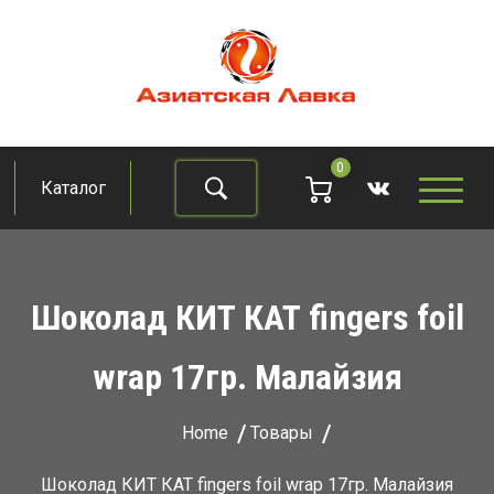
Skip
to
content
Азиатская лавка
Продукты из восточно-азиатских стран
0
Каталог
Найти
Шоколад КИТ КАТ fingers foil
wrap 17гр. Малайзия
Home
Товары
Шоколад КИТ КАТ fingers foil wrap 17гр. Малайзия