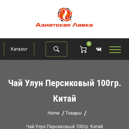
Skip
to
content
Азиатская лавка
Продукты из восточно-азиатских стран
0
Каталог
Найти
Чай Улун Персиковый 100гр.
Китай
Home
Товары
Чай Улун Персиковый 100гр. Китай