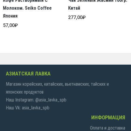
Кофе Растворимый С
Чай Зеленый Жасмин 100гр.
Молоком. Seiko Coffee
Китай
Япония
277,00
₽
57,00
₽
АЗИАТСКАЯ ЛАВКА
Магазин корейских, китайских, вьетнамских, тайских и
японских продуктов
Наш Instagram: @asia_lavka_spb
Наш Vk: asia_lavka_spb
ИНФОРМАЦИЯ
Оплата и доставка