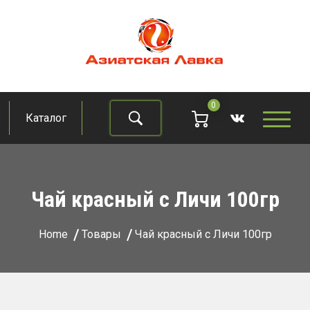
Skip
to
content
Азиатская лавка
Продукты из восточно-азиатских стран
0
Каталог
Найти
Чай красный с Личи 100гр
Home
Товары
Чай красный с Личи 100гр