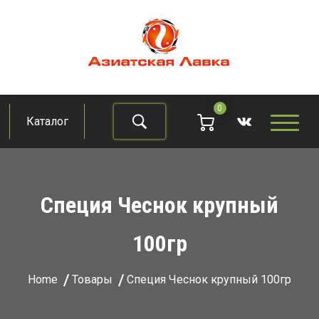
Skip
to
content
Азиатская лавка
Продукты из восточно-азиатских стран
0
Каталог
Найти
Специя Чеснок крупный
100гр
Home
Товары
Специя Чеснок крупный 100гр