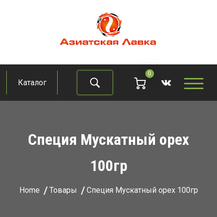
Skip
to
content
Азиатская лавка
Продукты из восточно-азиатских стран
0
Каталог
Найти
Специя Мускатный орех
100гр
Home
Товары
Специя Мускатный орех 100гр