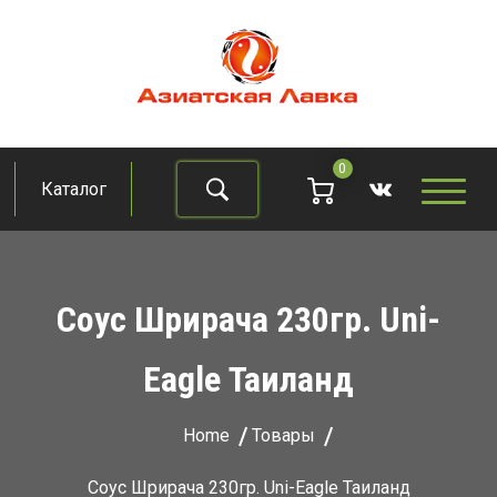
Skip
to
content
Азиатская лавка
Продукты из восточно-азиатских стран
0
Каталог
Найти
Соус Шрирача 230гр. Uni-
Eagle Таиланд
Home
Товары
Соус Шрирача 230гр. Uni-Eagle Таиланд