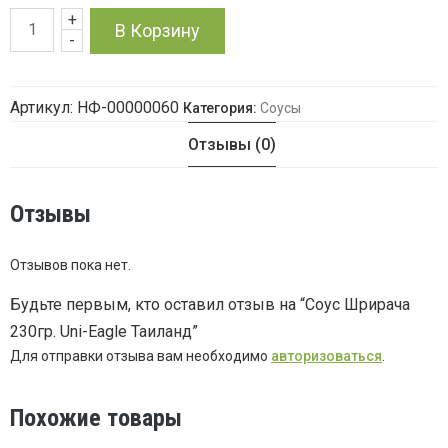
+
Количество
В Корзину
-
товара
Артикул:
НФ-00000060
Категория:
Соусы
Соус
Отзывы (0)
Шрирача
230гр.
Отзывы
Uni-
Отзывов пока нет.
Eagle
Будьте первым, кто оставил отзыв на “Соус Шрирача
230гр. Uni-Eagle Таиланд”
Таиланд
Для отправки отзыва вам необходимо
авторизоваться
.
Похожие товары