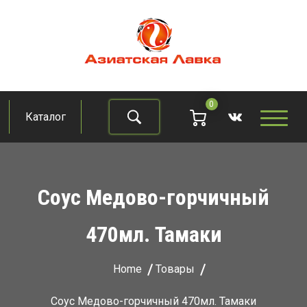
Skip
to
content
Азиатская лавка
Продукты из восточно-азиатских стран
0
Каталог
Найти
Соус Медово-горчичный
470мл. Тамаки
Home
Товары
Соус Медово-горчичный 470мл. Тамаки