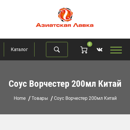
Skip
to
content
Азиатская лавка
Продукты из восточно-азиатских стран
0
Каталог
Найти
Соус Ворчестер 200мл Китай
Home
Товары
Соус Ворчестер 200мл Китай