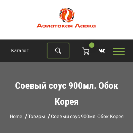
Skip
to
content
Азиатская лавка
Продукты из восточно-азиатских стран
0
Каталог
Найти
Соевый соус 900мл. Обок
Корея
Home
Товары
Соевый соус 900мл. Обок Корея