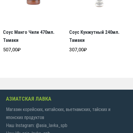
Соус Манго Чили 470мл.
Соус Кунжутный 240мл.
Тамаки
Тамаки
507,00
₽
307,00
₽
АЗИАТСКАЯ ЛАВКА
Магазин корейских, китайских, вьетнамских, тайских и
японских продуктов
Наш Instagram: @asia_lavka_spb