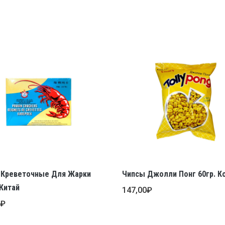
 Креветочные Для Жарки
Чипсы Джолли Понг 60гр. К
 Китай
147,00
₽
0
₽