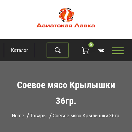
Skip
to
content
Азиатская лавка
Продукты из восточно-азиатских стран
0
Каталог
Найти
Соевое мясо Крылышки
36гр.
Home
Товары
Соевое мясо Крылышки 36гр.