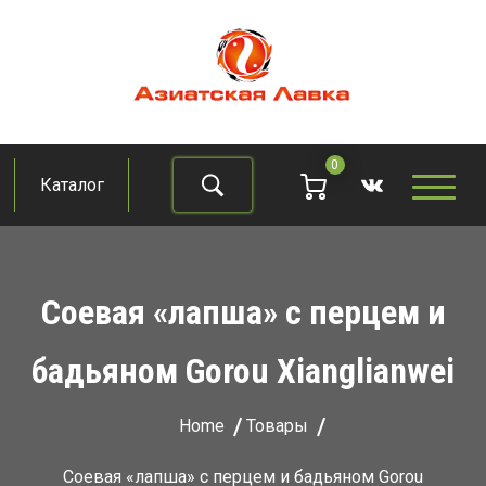
Skip
to
content
Азиатская лавка
Продукты из восточно-азиатских стран
0
Каталог
Найти
Соевая «лапша» с перцем и
бадьяном Gorou Xianglianwei
Home
Товары
Соевая «лапша» с перцем и бадьяном Gorou