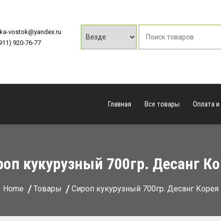
vka-vostok@yandex.ru
(911) 920-76-77
Главная
Все товары
Оплата и
роп кукурузный 700гр. Десанг Ко
Home
Товары
Сироп кукурузный 700гр. Десанг Корея