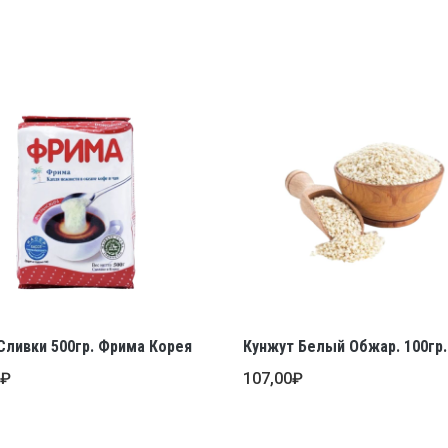
Сливки 500гр. Фрима Корея
Кунжут Белый Обжар. 100гр.
0
₽
107,00
₽