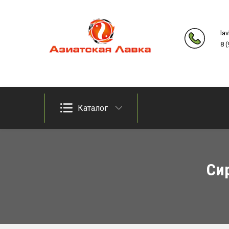
Skip
to
la
content
8 
Продукты из восточно-азиатских стран
Азиатская лавка
Каталог
Си