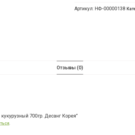
Артикул:
НФ-00000138
Кат
Сироп
кукурузный
700гр.
Десанг
Корея
Отзывы (0)
 кукурузный 700гр. Десанг Корея”
ться
.