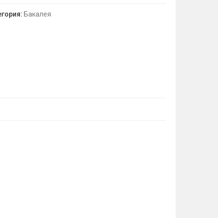
егория:
Бакалея