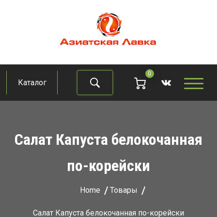
Skip
to
content
Азиатская лавка
Продукты из восточно-азиатских стран
0
Каталог
Найти
Салат Капуста белокочанная
по-корейски
Home
Товары
Салат Капуста белокочанная по-корейски