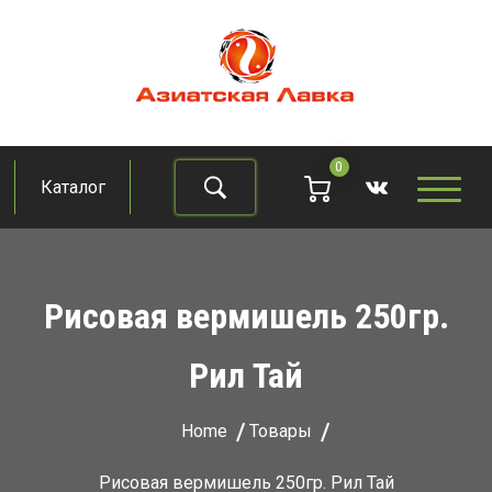
Skip
to
content
Азиатская лавка
Продукты из восточно-азиатских стран
0
Каталог
Найти
Рисовая вермишель 250гр.
Рил Тай
Home
Товары
Рисовая вермишель 250гр. Рил Тай