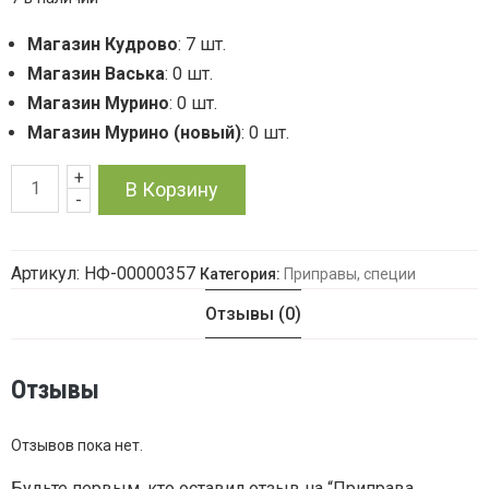
Магазин Кудрово
: 7 шт.
Магазин Васька
: 0 шт.
Магазин Мурино
: 0 шт.
Магазин Мурино (новый)
: 0 шт.
+
Количество
В Корзину
-
товара
Артикул:
НФ-00000357
Категория:
Приправы, специи
Приправа
Отзывы (0)
Маласянь
13
Отзывы
специй
Отзывов пока нет.
Китай
Будьте первым, кто оставил отзыв на “Приправа