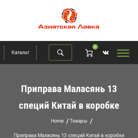
Skip
to
content
Азиатская лавка
Продукты из восточно-азиатских стран
0
Каталог
Найти
Приправа Маласянь 13
специй Китай в коробке
Home
Товары
Приправа Маласянь 13 специй Китай в коробке