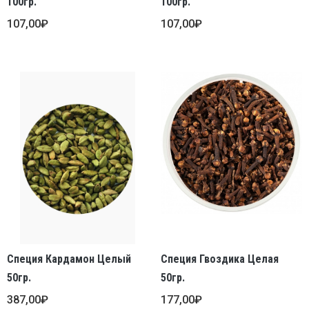
100гр.
100гр.
107,00
₽
107,00
₽
Специя Кардамон Целый
Специя Гвоздика Целая
50гр.
50гр.
387,00
₽
177,00
₽