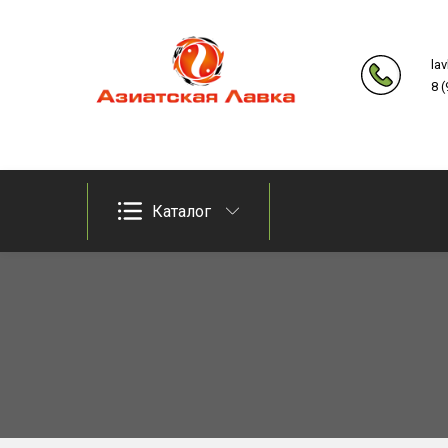
Skip
to
la
content
8 
Продукты из восточно-азиатских стран
Азиатская лавка
Каталог