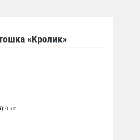
тошка «Кролик»
й)
: 0 шт.