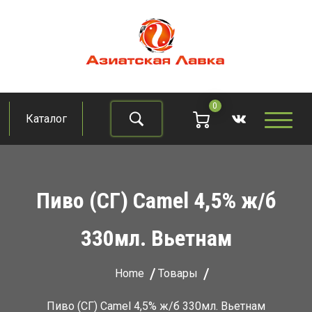
Skip
to
content
Азиатская лавка
Продукты из восточно-азиатских стран
0
Каталог
Найти
Пиво (СГ) Camel 4,5% ж/б
330мл. Вьетнам
Home
Товары
Пиво (СГ) Camel 4,5% ж/б 330мл. Вьетнам