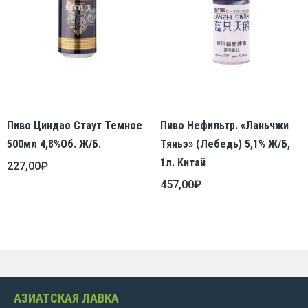
Пиво Циндао Стаут Темное
Пиво Нефильтр. «Ланьчжи
500мл 4,8%об. Ж/б.
Тяньэ» (Лебедь) 5,1% Ж/б,
1л. Китай
227,00
₽
457,00
₽
АЗИАТСКАЯ ЛАВКА