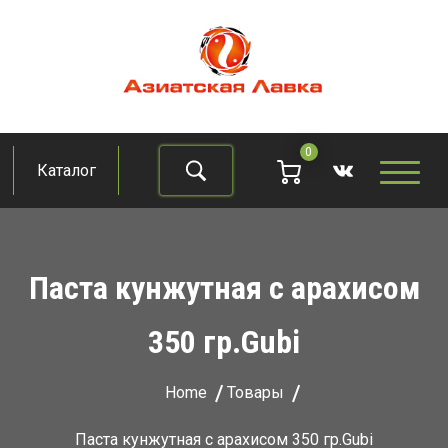
Skip
to
content
Азиатская лавка
Продукты из восточно-азиатских стран
0
Каталог
Найти
Паста кунжутная с арахисом
350 гр.Gubi
Home
Товары
Паста кунжутная с арахисом 350 гр.Gubi