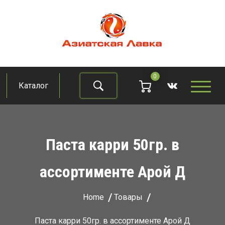
Skip
to
content
Азиатская лавка
Продукты из восточно-азиатских стран
0
Каталог
Найти
Паста карри 50гр. в
ассортименте Арой Д
Home
Товары
Паста карри 50гр. в ассортименте Арой Д