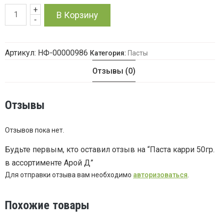
+
Количество
В Корзину
-
товара
Артикул:
НФ-00000986
Категория:
Пасты
Паста
Отзывы (0)
карри
50гр.
Отзывы
в
Отзывов пока нет.
ассортименте
Будьте первым, кто оставил отзыв на “Паста карри 50гр.
в ассортименте Арой Д”
Арой
Для отправки отзыва вам необходимо
авторизоваться
.
Д
Похожие товары