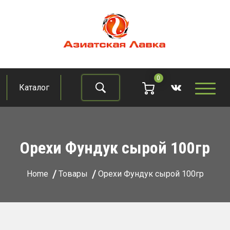
Skip
to
content
Азиатская лавка
Продукты из восточно-азиатских стран
0
Каталог
Найти
Орехи Фундук сырой 100гр
Home
Товары
Орехи Фундук сырой 100гр