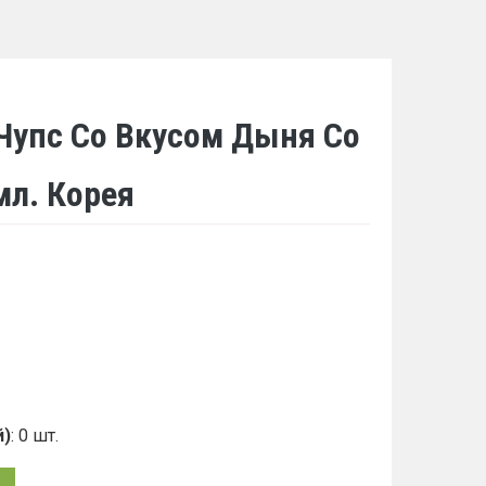
Чупс Со Вкусом Дыня Со
л. Корея
й)
: 0 шт.