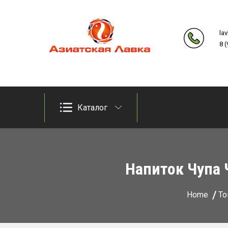
Skip
to
la
content
8 
Продукты из восточно-азиатских стран
Азиатская лавка
Каталог
Напиток Чупа 
Home
То