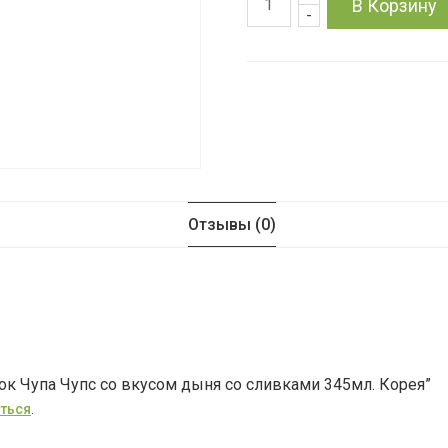
Количество
В Корзину
-
товара
Напиток
Чупа
Чупс
со
Отзывы (0)
вкусом
дыня
со
ток Чупа Чупс со вкусом дыня со сливками 345мл. Корея”
сливками
ться
.
345мл.