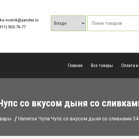
vka-vostok@yandex.ru
(911) 920-76-77
Главная
Все товары
Оплата и
Чупс со вкусом дыня со сливкам
вары
Напиток Чупа Чупс со вкусом дыня со сливками 34