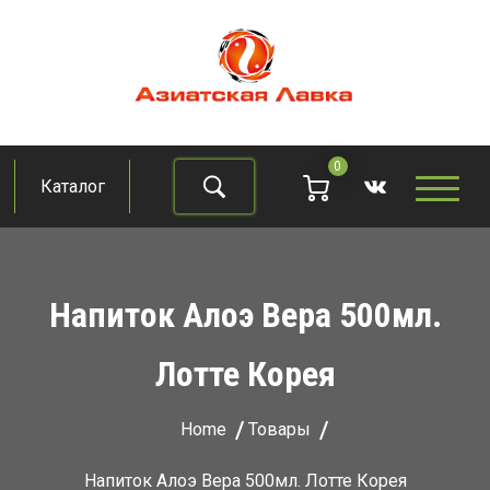
Skip
to
content
Азиатская лавка
Продукты из восточно-азиатских стран
0
Каталог
Найти
Напиток Алоэ Вера 500мл.
Лотте Корея
Home
Товары
Напиток Алоэ Вера 500мл. Лотте Корея