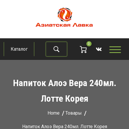
Skip
to
content
Азиатская лавка
Продукты из восточно-азиатских стран
0
Каталог
Найти
Напиток Алоэ Вера 240мл.
Лотте Корея
Home
Товары
Напиток Алоэ Вера 240мл. Лотте Корея