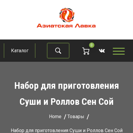
Skip
to
content
Азиатская лавка
Продукты из восточно-азиатских стран
0
Каталог
Найти
Набор для приготовления
Суши и Роллов Сен Сой
Home
Товары
Набор для приготовления Суши и Роллов Сен Сой