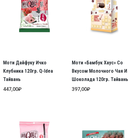
Моти Дайфуку Ичко
Моти «Бамбук Хаус» Со
Клубника 120гр. Q-Idea
Вкусом Молочного Чая И
Тайвань
Шоколада 120гр. Тайвань
447,00
₽
397,00
₽