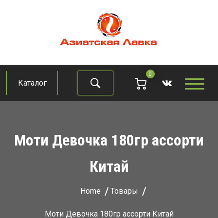
Skip
to
content
Азиатская лавка
Продукты из восточно-азиатских стран
0
Каталог
Найти
Моти Девочка 180гр ассорти
Китай
Home
Товары
Моти Девочка 180гр ассорти Китай