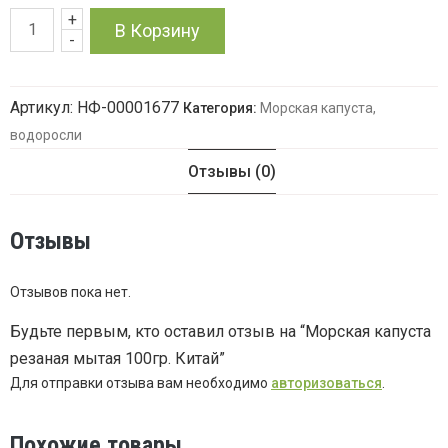
+
Количество
В Корзину
-
товара
Артикул:
НФ-00001677
Категория:
Морская капуста,
Морская
водоросли
капуста
Отзывы (0)
резаная
Отзывы
мытая
100гр.
Отзывов пока нет.
Будьте первым, кто оставил отзыв на “Морская капуста
Китай
резаная мытая 100гр. Китай”
Для отправки отзыва вам необходимо
авторизоваться
.
Похожие товары