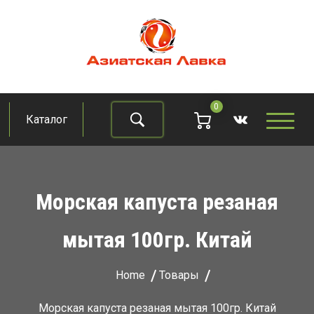
Skip
to
content
Азиатская лавка
Продукты из восточно-азиатских стран
0
Каталог
Найти
Морская капуста резаная
мытая 100гр. Китай
Home
Товары
Морская капуста резаная мытая 100гр. Китай