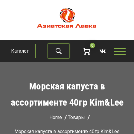
Skip
to
content
Азиатская лавка
Продукты из восточно-азиатских стран
0
Каталог
Найти
Морская капуста в
ассортименте 40гр Kim&Lee
Home
Товары
Морская капуста в ассортименте 40гр Kim&Lee