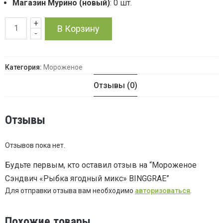
Магазин Мурино (новый)
: 0 шт.
+
Количество
В Корзину
-
товара
Категория:
Мороженое
Мороженое
Отзывы (0)
Сэндвич
"Рыбка
Отзывы
ягодный
Отзывов пока нет.
микс"
Будьте первым, кто оставил отзыв на “Мороженое
Сэндвич «Рыбка ягодный микс» BINGGRAE”
BINGGRAE
Для отправки отзыва вам необходимо
авторизоваться
.
Похожие товары