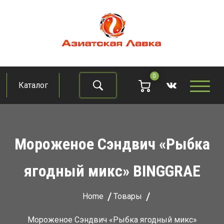
Skip
to
content
Азиатская лавка
Продукты из восточно-азиатских стран
0
Каталог
Найти
Мороженое Сэндвич «Рыбка
ягодный микс» BINGGRAE
Home
Товары
Мороженое Сэндвич «Рыбка ягодный микс»