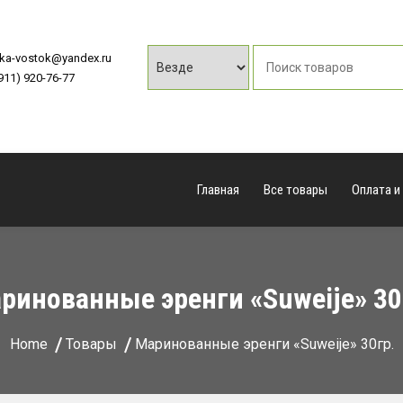
vka-vostok@yandex.ru
(911) 920-76-77
Главная
Все товары
Оплата и
ринованные эренги «Suweije» 30
Home
Товары
Маринованные эренги «Suweije» 30гр.