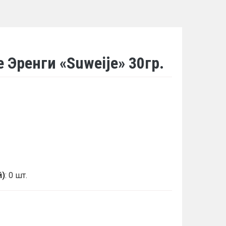
Эренги «Suweije» 30гр.
й)
: 0 шт.