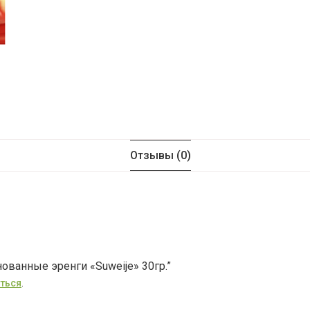
Отзывы (0)
ованные эренги «Suweije» 30гр.”
ться
.