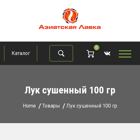
Skip
to
content
Азиатская лавка
Продукты из восточно-азиатских стран
0
Каталог
Найти
Лук сушенный 100 гр
Home
Товары
Лук сушенный 100 гр