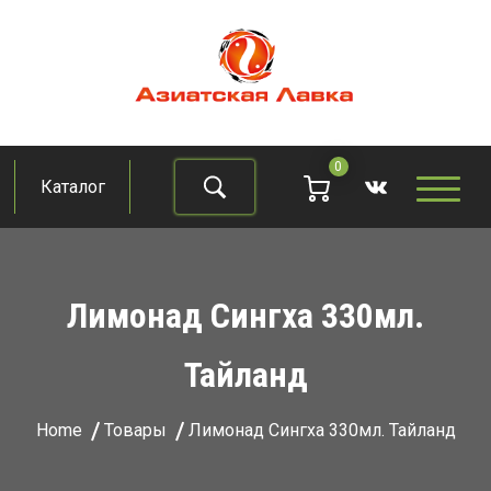
Skip
to
content
Азиатская лавка
Продукты из восточно-азиатских стран
0
Каталог
Найти
Лимонад Сингха 330мл.
Тайланд
Home
Товары
Лимонад Сингха 330мл. Тайланд