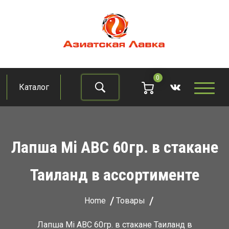
Skip
to
content
Азиатская лавка
Продукты из восточно-азиатских стран
0
Каталог
Найти
Лапша Mi ABC 60гр. в стакане
Таиланд в ассортименте
Home
Товары
Лапша Mi ABC 60гр. в стакане Таиланд в