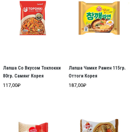
Лапша Со Вкусом Токпокки
Лапша Чамке Рамен 115гр.
80гр. Самянг Корея
Оттоги Корея
117,00
₽
187,00
₽