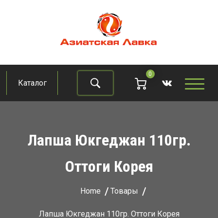
Skip
to
content
Азиатская лавка
Продукты из восточно-азиатских стран
0
Каталог
Найти
Лапша Юкгеджан 110гр.
Оттоги Корея
Home
Товары
Лапша Юкгеджан 110гр. Оттоги Корея