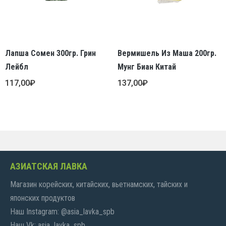
Лапша Сомен 300гр. Грин
Вермишель Из Маша 200гр.
Лейбл
Мунг Биан Китай
117,00
₽
137,00
₽
АЗИАТСКАЯ ЛАВКА
Магазин корейских, китайских, вьетнамских, тайских и
японских продуктов
Наш Instagram: @asia_lavka_spb
Наш Vk: asia_lavka_spb