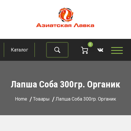
Skip
to
content
Азиатская лавка
Продукты из восточно-азиатских стран
0
Каталог
Найти
Лапша Соба 300гр. Органик
Home
Товары
Лапша Соба 300гр. Органик