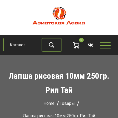
Skip
to
content
Азиатская лавка
Продукты из восточно-азиатских стран
0
Каталог
Найти
Лапша рисовая 10мм 250гр.
Рил Тай
Home
Товары
Лапша рисовая 10мм 250гр. Рил Тай