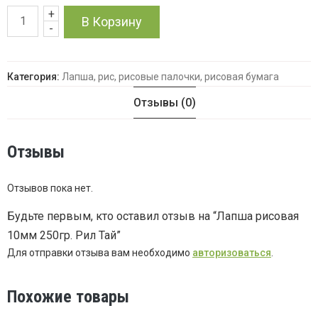
+
Количество
В Корзину
-
товара
Категория:
Лапша, рис, рисовые палочки, рисовая бумага
Лапша
Отзывы (0)
рисовая
10мм
Отзывы
250гр.
Отзывов пока нет.
Рил
Будьте первым, кто оставил отзыв на “Лапша рисовая
10мм 250гр. Рил Тай”
Тай
Для отправки отзыва вам необходимо
авторизоваться
.
Похожие товары