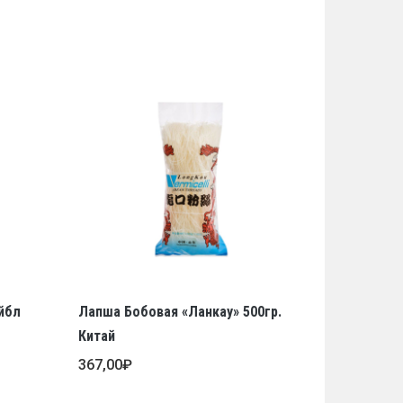
йбл
Лапша Бобовая «Ланкау» 500гр.
Китай
367,00
₽