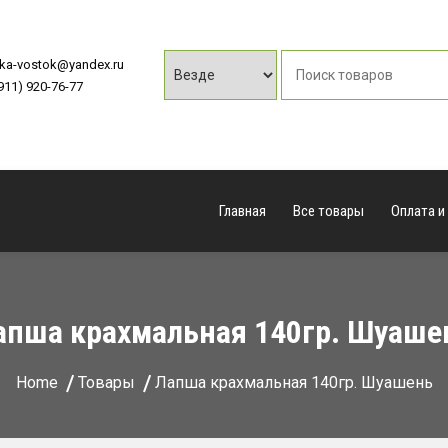
vka-vostok@yandex.ru
(911) 920-76-77
Главная
Все товары
Оплата и
апша крахмальная 140гр. Шуаше
Home
Товары
Лапша крахмальная 140гр. Шуашень