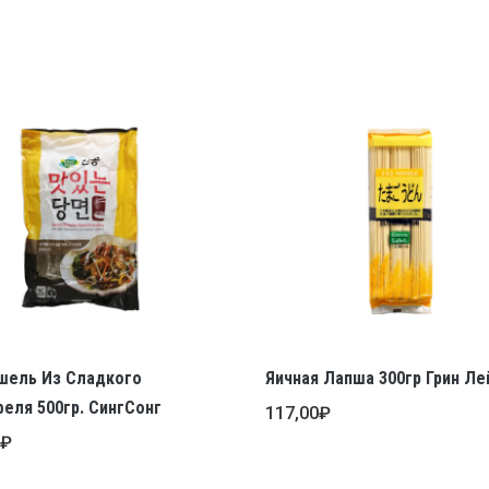
шель Из Сладкого
Яичная Лапша 300гр Грин Ле
еля 500гр. СингСонг
117,00
₽
0
₽