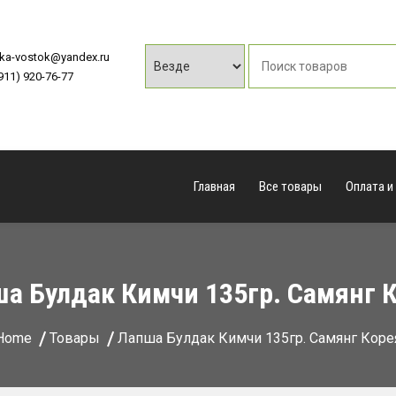
vka-vostok@yandex.ru
(911) 920-76-77
Главная
Все товары
Оплата и
а Булдак Кимчи 135гр. Самянг 
Home
Товары
Лапша Булдак Кимчи 135гр. Самянг Коре