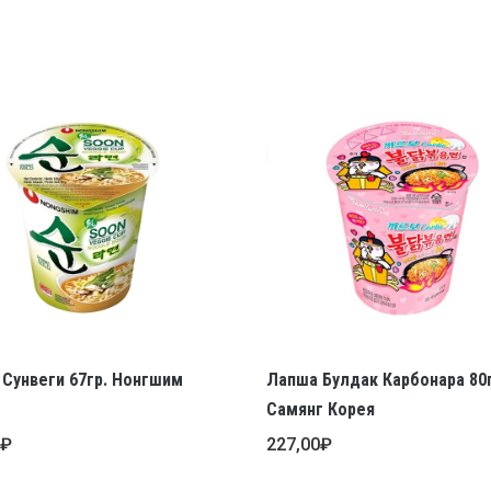
Сунвеги 67гр. Нонгшим
Лапша Булдак Карбонара 80г
Самянг Корея
0
₽
227,00
₽