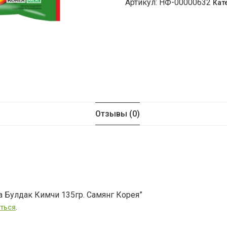
Артикул:
НФ-00000632
Кат
Отзывы (0)
а Булдак Кимчи 135гр. Самянг Корея”
ться
.