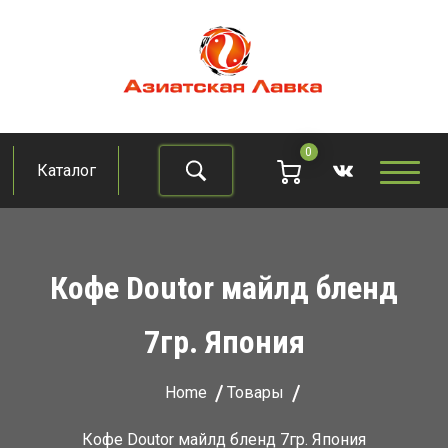
Skip
to
content
Азиатская лавка
Продукты из восточно-азиатских стран
0
Каталог
Найти
Кофе Doutor майлд бленд
7гр. Япония
Home
Товары
Кофе Doutor майлд бленд 7гр. Япония