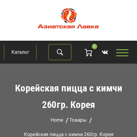
Skip
to
content
Азиатская лавка
Продукты из восточно-азиатских стран
0
Каталог
Найти
Корейская пицца с кимчи
260гр. Корея
Home
Товары
Корейская пицца с кимчи 260гр. Корея