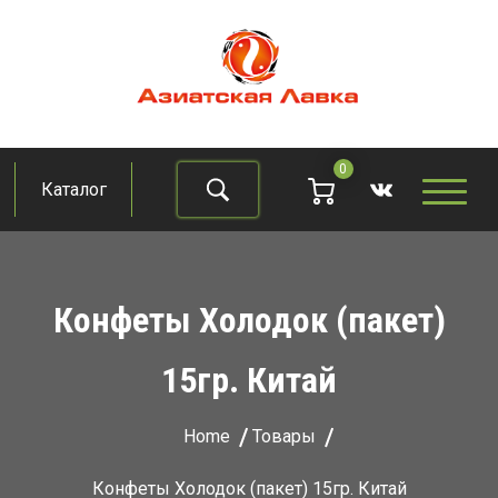
Skip
to
content
Азиатская лавка
Продукты из восточно-азиатских стран
0
Каталог
Найти
Конфеты Холодок (пакет)
15гр. Китай
Home
Товары
Конфеты Холодок (пакет) 15гр. Китай