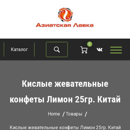
Skip
to
content
Азиатская лавка
Продукты из восточно-азиатских стран
0
Каталог
Найти
Кислые жевательные
конфеты Лимон 25гр. Китай
Home
Товары
Кислые жевательные конфеты Лимон 25гр. Китай