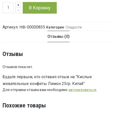
+
Количество
В Корзину
-
товара
Артикул:
НФ-00000835
Категория:
Сладости
Кислые
Отзывы (0)
жевательные
конфеты
Отзывы
Лимон
Отзывов пока нет.
25гр.
Будьте первым, кто оставил отзыв на “Кислые
жевательные конфеты Лимон 25гр. Китай”
Китай
Для отправки отзыва вам необходимо
авторизоваться
.
Похожие товары