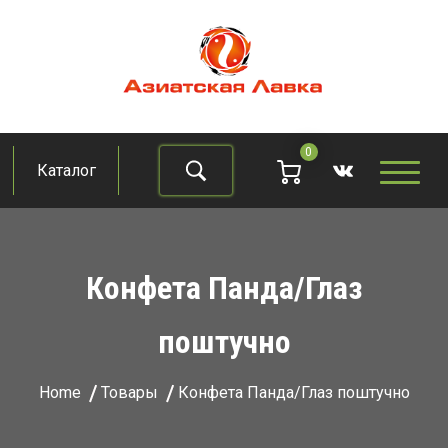
Skip
to
content
Азиатская лавка
Продукты из восточно-азиатских стран
0
Каталог
Найти
Конфета Панда/Глаз
поштучно
Home
Товары
Конфета Панда/Глаз поштучно