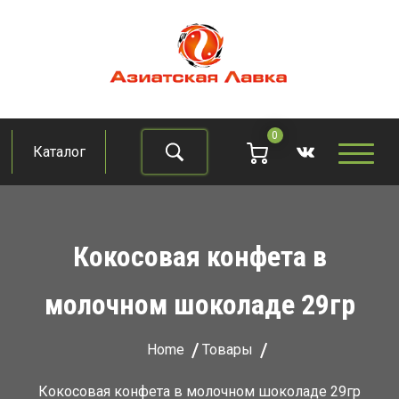
Skip
to
content
Азиатская лавка
Продукты из восточно-азиатских стран
0
Каталог
Найти
Кокосовая конфета в
молочном шоколаде 29гр
Home
Товары
Кокосовая конфета в молочном шоколаде 29гр