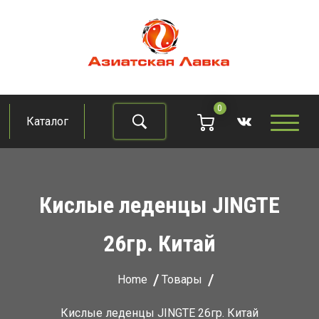
Skip
to
content
Азиатская лавка
Продукты из восточно-азиатских стран
0
Каталог
Найти
Кислые леденцы JINGTE
26гр. Китай
Home
Товары
Кислые леденцы JINGTE 26гр. Китай