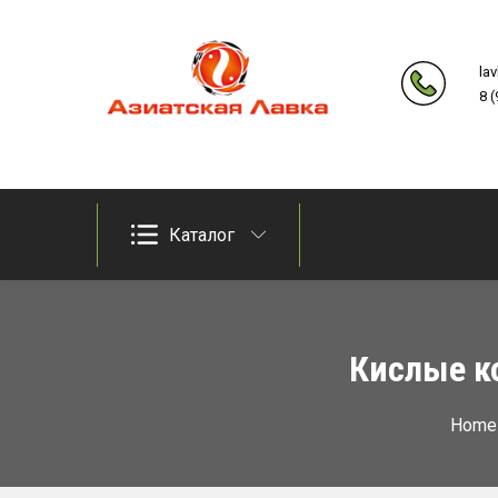
Skip
to
la
content
8 
Продукты из восточно-азиатских стран
Азиатская лавка
Каталог
Кислые к
Home