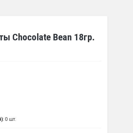
ы Chocolate Bean 18гр.
й)
: 0 шт.