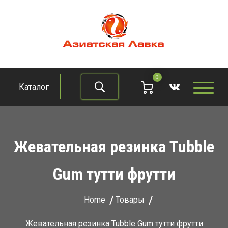
Skip
to
content
Азиатская лавка
Продукты из восточно-азиатских стран
0
Каталог
Найти
Жевательная резинка Tubble
Gum тутти фрутти
Home
Товары
Жевательная резинка Tubble Gum тутти фрутти