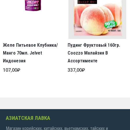
Желе Питьевое Клубника/
Пудинг Фруктовый 160гр.
Манго 70мл. Jelvet
Coozzo Малайзия В
Индонезия
Ассортименте
107,00
₽
337,00
₽
АЗИАТСКАЯ ЛАВКА
Магазин корейских, китайских, вьетнамских, тайских и